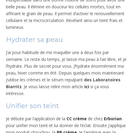
belle peau. Il élimine en douceur les cellules mortes, tout en
affinant le grain de peau. Il permet d’activer le renouvellement
cellulaire et la microcirculation. Révélant ainsi un teint frais et
lumineux.
Hydrater sa peau
J’ai pour habitude de me maquiller une à deux fois par
semaine. Le reste du temps, je laisse ma peau à l’air libre, et je
l’hydrate. Plus de secret pour vous. J’hydrate énormément ma
peau, hiver comme en été. Depuis quelques mois maintenant
j’utilise les crèmes et le sérum repulpant
des Laboratoires
Biarritz
. Je vous laisse relire mon article
ici
si ça vous
intéresse.
Unifier son teint
Je débute par l’application de la
CC crème
de chez
Erborian
pour unifier mon teint et lui donner de l’éclat. Ensuite j’applique
mon produit chouchou, la
BB crème
. Je l’applique avec la