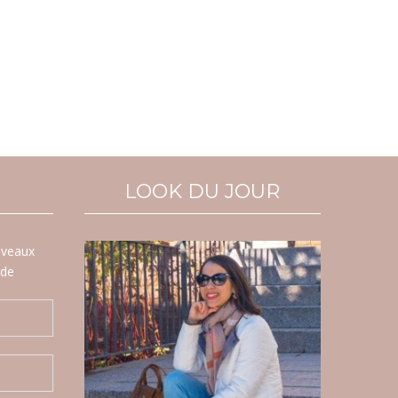
LOOK DU JOUR
uveaux
ode